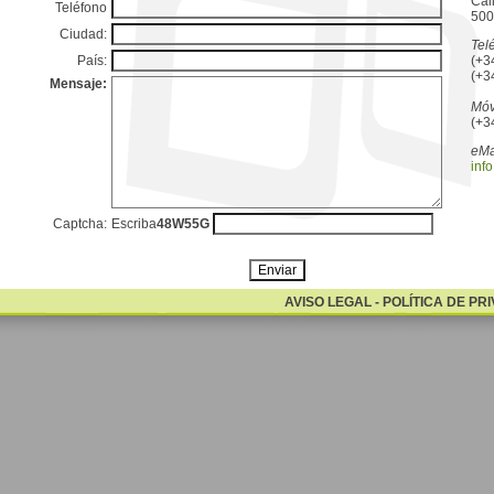
Cal
Teléfono
500
Ciudad:
Tel
País:
(+3
(+3
Mensaje:
Móv
(+3
eMa
inf
Captcha:
Escriba
48W55G
AVISO LEGAL
-
POLÍTICA DE PR