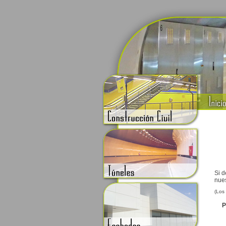
Si d
nues
(Los 
P