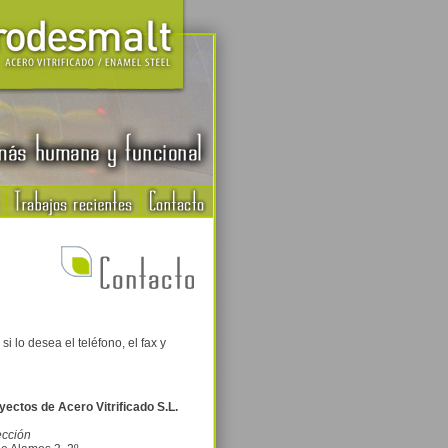
 lo desea el teléfono, el fax y
yectos de Acero Vitrificado S.L.
ección