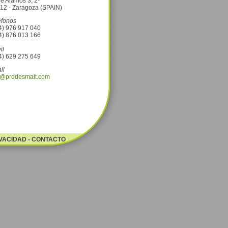
le Alamos 3, 2º
12 - Zaragoza (SPAIN)
éfonos
4) 976 917 040
4) 876 013 166
il
4) 629 275 649
il
o@prodesmalt.com
IVACIDAD
-
CONTACTO